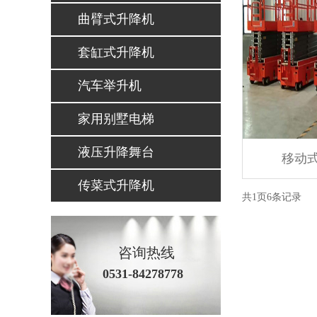
曲臂式升降机
套缸式升降机
汽车举升机
家用别墅电梯
液压升降舞台
移动
传菜式升降机
共
1
页
6
条记录
咨询热线
0531-84278778