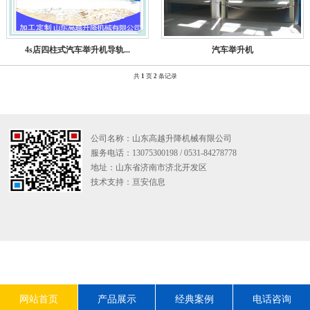
4s店四柱式汽车举升机导轨...
汽车举升机
共
1
页
2
条记录
公司名称：山东高越升降机械有限公司
服务电话：13075300198 / 0531-84278778
地址：山东省济南市济北开发区
技术支持：
亘安信息
网站首页
产品展示
经典案例
电话咨询