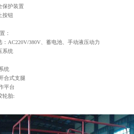
全保护装置
止按钮
置：
：AC220V/380V、蓄电池、手动液压动力
压系统
控系统
或开合式支腿
工作平台
胶轮胎: