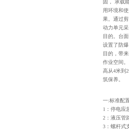
固， 承载
用环境和使
果。通过剪
动力单元采
目的。台面
设置了防爆
目的，带来
作业空间。
高从4米到
筑保养。
一:标准配
1：停电应
2：液压管
3：螺杆式