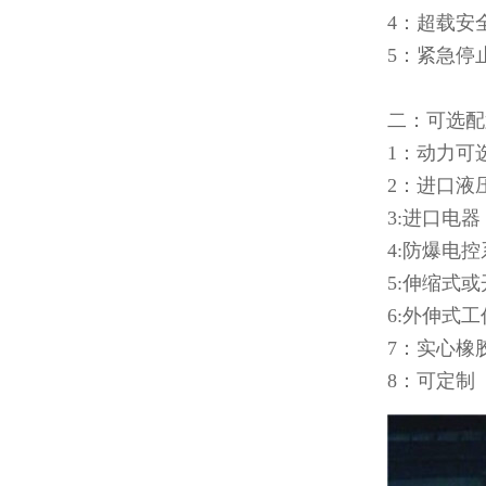
4：超载安
5：紧急停
二：可选配
1：动力可选
2：进口液
3:进口电器
4:防爆电
5:伸缩式
6:外伸式
7：实心橡
8：可定制